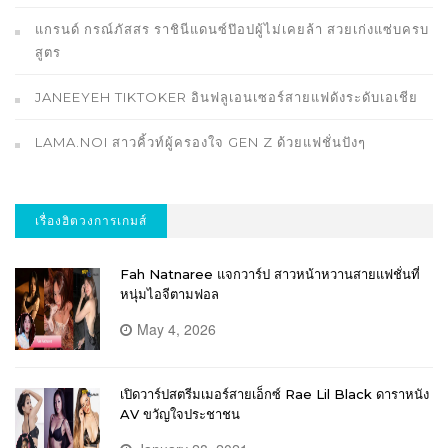
แกรนด์ กรณ์ภัสสร ราชินีแดนซ์ป๊อปผู้ไม่เคยล้า สวยเก่งแซ่บครบ
สูตร
JANEEYEH TIKTOKER อินฟลูเอนเซอร์สายแฟดังระดับเอเชีย
LAMA.NOI สาวคิ้วท์ผู้ครองใจ GEN Z ด้วยแฟชั่นปังๆ
เรื่องฮิตวงการเกมส์
Fah Natnaree แจกวาร์ป สาวหน้าหวานสายแฟชั่นที่
หนุ่มไอจีตามฟอล
May 4, 2026
เปิดวาร์ปสตรีมเมอร์สายเอ็กซ์ Rae Lil Black ดาราหนัง
AV ขวัญใจประชาชน