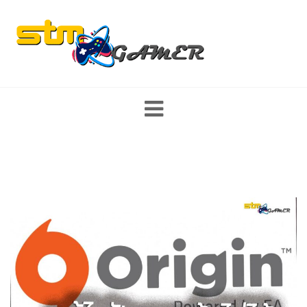
Skip
to
content
ส่องสตรีมเมอร์ หญิง/ชาย นักแคสเกมงานดี พร้อมเปิดวาร์ป รีวิว game
mobile และ PC มาแรง เกมใหม่ พร้อมแนะนำสเปคคอม อุปกรณ์เกม
มิ่ง เทคโนโลยี ที่สายเกมเมอร์ไม่ควรพลาด