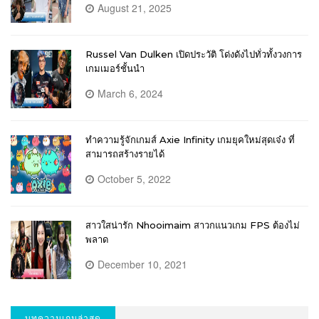
August 21, 2025
Russel Van Dulken เปิดประวัติ โด่งดังไปทั่วทั้งวงการ
เกมเมอร์ชั้นนำ
March 6, 2024
ทำความรู้จักเกมส์ Axie Infinity เกมยุคใหม่สุดเจ๋ง ที่
สามารถสร้างรายได้
October 5, 2022
สาวใสน่ารัก Nhooimaim สาวกแนวเกม FPS ต้องไม่
พลาด
December 10, 2021
บทความเกมล่าสุด