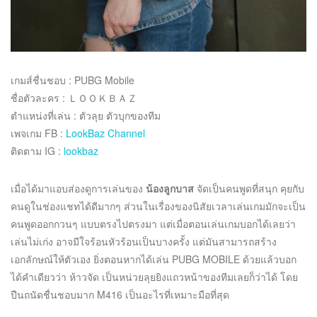
เกมส์ชื่นชอบ : PUBG Mobile
ชื่อตัวละคร : ＬＯＯＫＢＡＺ
ตำแหน่งที่เล่น : ตัวลุย ตัวบุกของทีม
เพจเกม FB :
LookBaz Channel
ติดตาม IG :
lookbaz
เมื่อได้มาแอบส่องดูการเล่นของ
น้องลูกบาส
จัดเป็นคนพูดที่สนุก คุยกับ
คนดูในช่องแชทได้ดีมากๆ ส่วนในเรื่องของนิสัยเวลาเล่นเกมมักจะเป็น
คนพูดออกกวนๆ แบบตรงไปตรงมา แต่เมื่อตอนเล่นเกมบอกได้เลยว่า
เล่นไม่เก่ง อาจมีใจร้อนหัวร้อนเป็นบางครั้ง แต่มันสามารถสร้าง
เอกลักษณ์ให้ตัวเอง ยิ่งตอนหากได้เล่น PUBG MOBILE ด้วยแล้วบอก
ได้คำเดียวว่า ห้าวจัด เป็นหน่วยลุยยิงแถวหน้าของทีมเลยก็ว่าได้ โดย
ปืนถนัดชื่นชอบมาก M416 เป็นอะไรที่เหมาะมือที่สุด