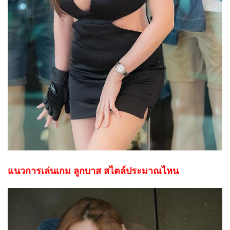
แนวการเล่นเกม ลูกบาส สไตล์ประมาณไหน