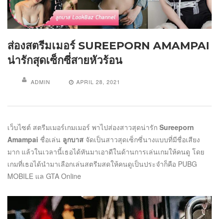
ส่องสตรีมเมอร์ SUREEPORN AMAMPAI
น่ารักสุดเซ็กซี่สายหัวร้อน
ADMIN
APRIL 28, 2021
เว็บไซต์ สตรีมเมอร์เกมเมอร์ พาไปส่องสาวสุดน่ารัก
Sureeporn
Amampai
ชื่อเล่น
ลูกบาส
จัดเป็นสาวสุดเซ็กซี่นางแบบที่มีชื่อเสียง
มาก แล้วในเวลานี้เธอได้หันมาเอาดีในด้านการเล่นเกมให้คนดู โดย
เกมที่เธอได้นำมาเลือกเล่นสตรีมสดให้คนดูเป็นประจำก็คือ PUBG
MOBILE แล GTA Online