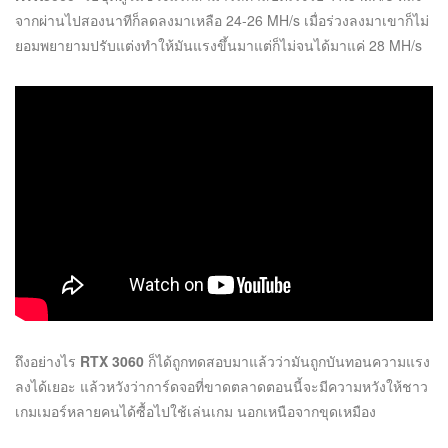
จากผ่านไปสองนาทีก็ลดลงมาเหลือ 24-26 MH/s เมื่อร่วงลงมาเขาก็ไม่
ยอมพยายามปรับแต่งทำให้มันแรงขึ้นมาแต่ก็ไม่จนได้มาแค่ 28 MH/s
ถึงอย่างไร
RTX 3060
ก็ได้ถูกทดสอบมาแล้วว่ามันถูกบันทอนความแรง
ลงได้เยอะ แล้วหวังว่าการ์ดจอที่ขาดตลาดตอนนี้จะมีความหวังให้ชาว
เกมเมอร์หลายคนได้ซื้อไปใช้เล่นเกม นอกเหนือจากขุดเหมือง