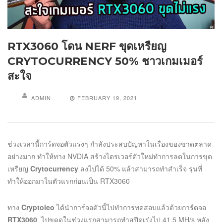
RTX3060 โดน NERF ขุดเหรืยญ
CRYTOCURRENCY 50% ชาวเกมเมอร์
สะใจ
ADMIN
FEBRUARY 19, 2021
ช่วงเวลานี้การ์ดจอตัวแรงๆ กำลังประสบปัญหาในเรื่องของขาดตลาด
อย่างมาก ทำให้ทาง NVDIA สร้างไดรเวอร์ตัวใหม่ทำการลดในการขุด
เหรืยญ
Crytocurrency
ลงไปได้ 50% แล้วสามารถทำสำเร็จ รุ่นที่
ทำให้ออกมาในตัวแรกก่อนเป็น RTX3060
ทาง
Cryptoleo
ได้นำการ์จอตัวนี้ไปทำการทดสอบแล้วด้วยการ์ดจอ
RTX3060
ไปขุดดูในช่วงแรกสามารถทำสปีดเร่งไป 41.5 MH/s หลัง