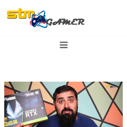
Skip
to
content
ส่องสตรีมเมอร์ หญิง/ชาย นักแคสเกมงานดี พร้อมเปิดวาร์ป รีวิว game
mobile และ PC มาแรง เกมใหม่ พร้อมแนะนำสเปคคอม อุปกรณ์เกม
มิ่ง เทคโนโลยี ที่สายเกมเมอร์ไม่ควรพลาด