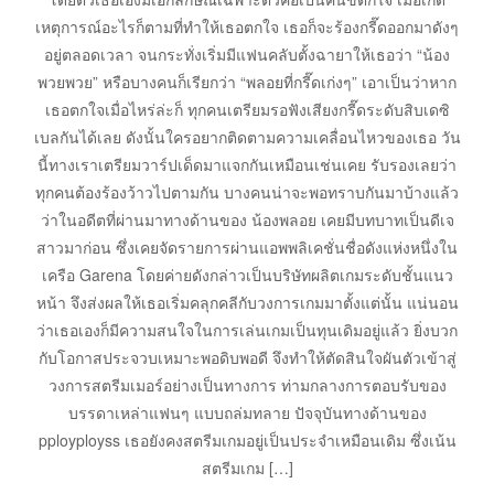
เหตุการณ์อะไรก็ตามที่ทำให้เธอตกใจ เธอก็จะร้องกรี๊ดออกมาดังๆ
อยู่ตลอดเวลา จนกระทั่งเริ่มมีแฟนคลับตั้งฉายาให้เธอว่า “น้อง
พวยพวย” หรือบางคนก็เรียกว่า “พลอยที่กรี๊ดเก่งๆ” เอาเป็นว่าหาก
เธอตกใจเมื่อไหร่ล่ะก็ ทุกคนเตรียมรอฟังเสียงกรี๊ดระดับสิบเดซิ
เบลกันได้เลย ดังนั้นใครอยากติดตามความเคลื่อนไหวของเธอ วัน
นี้ทางเราเตรียมวาร์ปเด็ดมาแจกกันเหมือนเช่นเคย รับรองเลยว่า
ทุกคนต้องร้องว้าวไปตามกัน บางคนน่าจะพอทราบกันมาบ้างแล้ว
ว่าในอดีตที่ผ่านมาทางด้านของ น้องพลอย เคยมีบทบาทเป็นดีเจ
สาวมาก่อน ซึ่งเคยจัดรายการผ่านแอพพลิเคชั่นชื่อดังแห่งหนึ่งใน
เครือ Garena โดยค่ายดังกล่าวเป็นบริษัทผลิตเกมระดับชั้นแนว
หน้า จึงส่งผลให้เธอเริ่มคลุกคลีกับวงการเกมมาตั้งแต่นั้น แน่นอน
ว่าเธอเองก็มีความสนใจในการเล่นเกมเป็นทุนเดิมอยู่แล้ว ยิ่งบวก
กับโอกาสประจวบเหมาะพอดิบพอดี จึงทำให้ตัดสินใจผันตัวเข้าสู่
วงการสตรีมเมอร์อย่างเป็นทางการ ท่ามกลางการตอบรับของ
บรรดาเหล่าแฟนๆ แบบถล่มทลาย ปัจจุบันทางด้านของ
pployployss เธอยังคงสตรีมเกมอยู่เป็นประจำเหมือนเดิม ซึ่งเน้น
สตรีมเกม […]