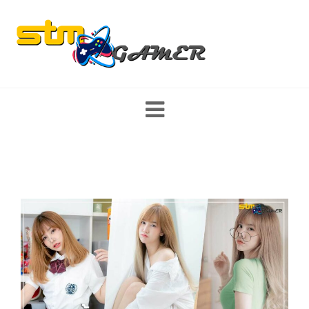
Skip
to
content
ส่องสตรีมเมอร์ หญิง/ชาย นักแคสเกมงานดี พร้อมเปิดวาร์ป รีวิว game
mobile และ PC มาแรง เกมใหม่ พร้อมแนะนำสเปคคอม อุปกรณ์เกม
มิ่ง เทคโนโลยี ที่สายเกมเมอร์ไม่ควรพลาด