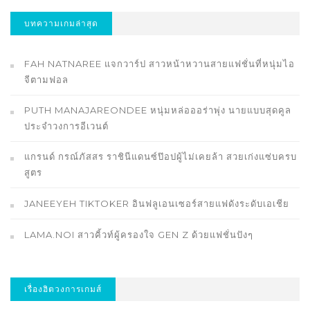
บทความเกมล่าสุด
FAH NATNAREE แจกวาร์ป สาวหน้าหวานสายแฟชั่นที่หนุ่มไอ
จีตามฟอล
PUTH MANAJAREONDEE หนุ่มหล่อออร่าพุ่ง นายแบบสุดคูล
ประจำวงการอีเวนต์
แกรนด์ กรณ์ภัสสร ราชินีแดนซ์ป๊อปผู้ไม่เคยล้า สวยเก่งแซ่บครบ
สูตร
JANEEYEH TIKTOKER อินฟลูเอนเซอร์สายแฟดังระดับเอเชีย
LAMA.NOI สาวคิ้วท์ผู้ครองใจ GEN Z ด้วยแฟชั่นปังๆ
เรื่องฮิตวงการเกมส์