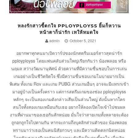
หลงรักสาวขี้ตกใจ PPLOYPLOYSS ยิ้มก็หวาน
หน้าตาก็น่ารัก เทให้หมดใจ
admin
October 5, 2021
อยากพาทุกคนมาเปิดวาร์ปของนักสตรีมเมอร์สาวสุดน่ารัก
pployployss โดยแฟนคลับส่วนใหญ่เรียกกันว่า น้องพลอย หรือ
นฤมล สว่างวัฒนานุทัศน์ ด้วยความที่มีความชื่นชอบในการเล่น
เกมอย่างเป็นชีวิตจิตใจ ซึ่งมีความชื่นชอบเกมโมบายมากเป็น
พิเศษ ทั้งเกม Rov และเกม PUBG ส่วนเกมอื่นๆ อาจจะมีแทรกเข้า
มาอยู่บ้างเป็นครั้งคราว แต่การสตรีมเกมของช่อง pployployss
หลักๆ จะเป็นสองเกมดังกล่าวเสียเป็นส่วนใหญ่ ดังนั้นหากใคร
สนใจทั้งสองเกมเหมือนกับเธอ อยากให้ลองเปิดใจเข้าไปชมผล
งานที่ผ่านมาของเธอกันสักหน่อย มั่นใจว่าสายเกมทั้งหลายจะต้อง
ถูกอกถูกใจไปตามกัน หากจะถามถึงบุคลิกส่วนตัวของ น้องพลอย
ทราบมาว่าเธอเป็นคนนิสัยกวนๆ และมีความติดตลกนิดหน่อย
โดยตัวเธอเองมีเอกลักษณ์เฉพาะตัวคือเป็นคนขี้ตกใจ เมื่อเกิด