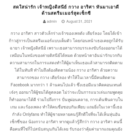
สดใสน่ารัก เจ้าหญิงดิสนีย์ กวาง อาริศา หันมาเอาดี
ด้านสตรีมเมอร์สุดเซ็กซี
admin
August 31, 2021
กวาง อาริศา สาวตัวเล็กร่างเจ้าของเพจดัง เดียร์ลอง โดยได้เข้า
ก้าวสู่การเป็นสตรีมเมอร์แบบเต็มตัว โดยก่อนหน้าเธอเคยถูกได้รับ
ฉายา เจ้าหญิงดิสนีย์ เพราะเธอสามารถบรรเลงขับร้องออกมาได้
เหมือนในหนังของค่ายดิสนีย์ได้หมด ด้วยหน้าตาอันน่ารักบวกกับ
ความสามารถในการแสดงทำให้ผู้มาเห็นเธอแล้วสามารถติดตาม
ได้ในทันที ทำไมถึงต้องติดตามน้อง กวาง อาริศา ด้วยความ
สามารถของ กวาง เดียร์ลอง ทำให้ในเวลานี้มีคนติดตาม
Facebook มากกว่า 1 ล้านคนไปแล้ว ซึ่งเธอมีแนวคิดคอนเทนต์
เจ๋งๆ ออกมาให้ผู้ชมได้ดูตลอด ไม่ว่าจะเป็นการแนวเล่นเกมพูดคุย
ก็ทำออกมาได้ดี ร่วมไปถึงการ ปั่นหูผ่อนคลาย, การเต้นฟันดาบใน
เกม และร้องเพลง ทำให้คนชื่อชอบกันเพียบ แถมยิ่งในเวลานี้เธอ
กำลัง Onlyfans ทำให้ผู้ชายหลายคนรู้สึกดีใจที่จะได้เห็นหุ่นอัน
เซ็กซี่ของ น้องกวาง อาริศา หากดูแล้วรู้สึกว่า กวาง อาริศา คนนี้
คือคนที่ใช่ก็ไปสนับสนุนกันได้เลย รับรองว่าคุ้มค่ามากแถมคุณยัง