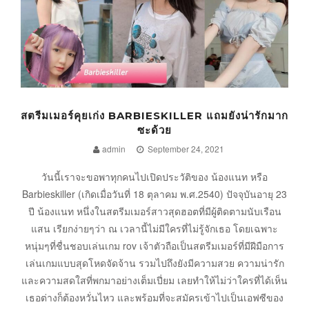
สตรีมเมอร์คุยเก่ง BARBIESKILLER แถมยังน่ารักมาก
ซะด้วย
admin
September 24, 2021
วันนี้เราจะขอพาทุกคนไปเปิดประวัติของ น้องแนท หรือ
Barbieskiller (เกิดเมื่อวันที่ 18 ตุลาคม พ.ศ.2540) ปัจจุบันอายุ 23
ปี น้องแนท หนึ่งในสตรีมเมอร์สาวสุดฮอตที่มีผู้ติดตามนับเรือน
แสน เรียกง่ายๆว่า ณ เวลานี้ไม่มีใครที่ไม่รู้จักเธอ โดยเฉพาะ
หนุ่มๆที่ชื่นชอบเล่นเกม rov เจ้าตัวถือเป็นสตรีมเมอร์ที่มีฝีมือการ
เล่นเกมแบบสุดโหดจัดจ้าน รวมไปถึงยังมีความสวย ความน่ารัก
และความสดใสที่พกมาอย่างเต็มเปี่ยม เลยทำให้ไม่ว่าใครที่ได้เห็น
เธอต่างก็ต้องหวั่นไหว และพร้อมที่จะสมัครเข้าไปเป็นเอฟซีของ