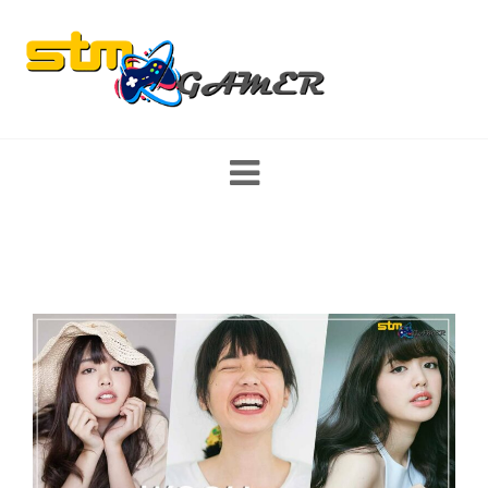
Skip
to
content
ส่องสตรีมเมอร์ หญิง/ชาย นักแคสเกมงานดี พร้อมเปิดวาร์ป รีวิว game
mobile และ PC มาแรง เกมใหม่ พร้อมแนะนำสเปคคอม อุปกรณ์เกม
มิ่ง เทคโนโลยี ที่สายเกมเมอร์ไม่ควรพลาด