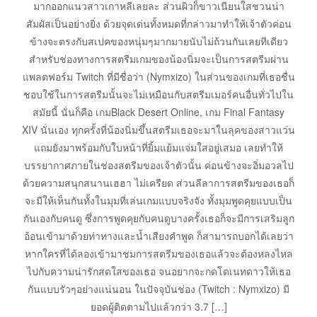
มากออกแนวสาวเกาหลีเลยละ ส่วนผิวก็ขาวเนียนใสชวนน่า
สัมผัสเป็นอย่างยิ่ง ด้วยจุดเด่นทั้งหมดที่กล่าวมาทำให้เจ้าตัวค่อน
ข้างจะตรงกับสเปคของหนุ่มๆมากมายนับไม่ถ้วนกันเลยทีเดียว
สำหรับช่องทางการสตรีมเกมของน้องนิ่มจะเป็นการสตรีมผ่าน
แพลตฟอร์ม Twitch ที่มีชื่อว่า (Nymxizo) ในส่วนของเกมที่เธอชื่น
ชอบใช้ในการสตรีมนั้นจะไม่เหมือนกับสตรีมเมอร์คนอื่นทั่วไปใน
สมัยนี้ นั่นก็คือ เกมBlack Desert Online, เกม Final Fantasy
XIV นั่นเอง ทุกครั้งที่น้องนิ่มขึ้นสตรีมเธอจะมาในลุคของสาวแว่น
แถมยังมาพร้อมกับใบหน้าที่ยิ้มแย้มแจ่มใสอยู่เสมอ เลยทำให้
บรรยากาศภายในช่องสตรีมของเจ้าตัวนั้น ค่อนข้างจะอิ่มอวลไป
ด้วยความสนุกสนานเฮฮา ไม่เครียด ส่วนลีลาการสตรีมของเธอก็
จะมีให้เห็นกันทั้งในมุมที่เล่นเกมแบบจริงจัง ทั้งมุมพูดคุยแบบเป็น
กันเองกับคนดู ซึ่งการพูดคุยกับคนดูบางครั้งเธอก็จะมีการเสริมลูก
อ้อนเข้ามาด้วยท่าทางและน้ำเสียงคำพูด ก็สามารถบอกได้เลยว่า
หากใครที่ได้ลองเข้ามาชมการสตรีมของเธอแล้วจะต้องหลงไหล
ไปกับความน่ารักสดใสของเธอ จนอยากจะกดโดเนทดาวให้เธอ
กันแบบรัวๆอย่างแน่นอน ในปัจจุบันช่อง (Twitch : Nymxizo) มี
ยอดผู้ติดตามไปแล้วกว่า 3.7 […]