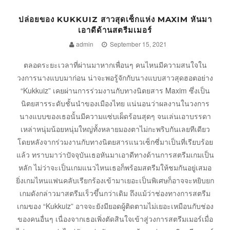
ปล่อยของ KUKKUIZ สาวสุดเซ็กแห่ง MAXIM หันมา
เอาดีด้านสตรีมเมอร์
admin
September 15, 2021
ตลอดระยะเวลาที่ผ่านมาหากเพื่อนๆ คนไหนมีความสนใจใน
วงการนางแบบมาก่อน น่าจะพอรู้จักกับนางแบบสาวสุดฮอตอย่าง
“Kukkuiz” เคยผ่านการร่วมงานกับทางนิตยสาร Maxim ซึ่งเป็น
นิตยสารระดับชั้นนำของเมืองไทย แน่นอนว่าผลงานในวงการ
นางแบบของเธอนั้นมีความแซ่บเผ็ดร้อนสุดๆ จนเล่นเอาบรรดา
เหล่าหนุ่มน้อยหนุ่มใหญ่ทั้งหลายมองตาไม่กะพริบกันเลยทีเดียว
โดยหลังจากร่วมงานกับทางนิตยสารแนวเซ็กซี่มาเป็นที่เรียบร้อย
แล้ว ทราบมาว่าปัจจุบันเธอหันมาเอาดีทางด้านการสตรีมเกมเป็น
หลัก ไม่ว่าจะเป็นเกมแนวไหนเธอก็พร้อมสตรีมให้ชมกันอยู่เสมอ
ยิ่งเกมไหนแฟนคลับเรียกร้องเข้ามาเยอะเป็นพิเศษก็อาจจะหยิบยก
เกมดังกล่าวมาสตรีมเร็วขึ้นกว่าเดิม ถึงแม้ว่าช่องทางการสตรีม
เกมของ “Kukkuiz” อาจจะยังมียอดผู้ติดตามไม่เยอะเหมือนกับช่อง
ของคนอื่นๆ เนื่องจากเธอเพิ่งตัดสินใจเข้าสู่วงการสตรีมเมอร์เมื่อ