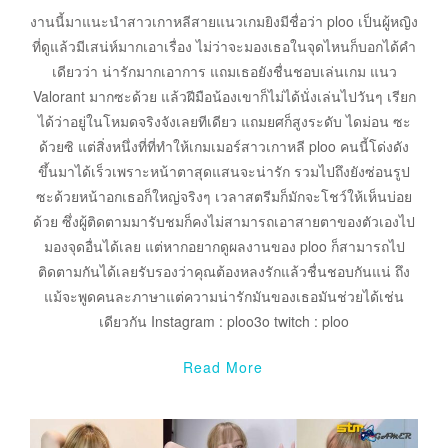
งานนี้มาแนะนำสาวเกาหลีสายแนวเกมยิงมีชื่อว่า ploo เป็นผู้หญิง
ที่ดูแล้วมีเสน่ห์มากเอาเรื่อง ไม่ว่าจะมองเธอในจุดไหนก็บอกได้คำ
เดียวว่า น่ารักมากเอาการ แถมเธอยังชื่นชอบเล่นเกม แนว
Valorant มากซะด้วย แล้วฝีมือน้องเขาก็ไม่ได้นั่งเล่นไปวันๆ เรียก
ได้ว่าอยู่ในโหมดจริงจังเลยทีเดียว แถมยศก็สูงระดับ ไดม่อน ซะ
ด้วยซิ แต่สิ่งหนึ่งที่ที่ทำให้เกมเมอร์สาวเกาหลี ploo คนนี้โด่งดัง
ขึ้นมาได้เร็วเพราะหน้าตาสุดแสนจะน่ารัก รวมไปถึงยังซ่อนรูป
ซะด้วยหน้าอกเธอก็ใหญ่จริงๆ เวลาสตรีมก็มักจะโชว์ให้เห็นบ่อย
ด้วย ซึ่งผู้ติดตามมารับชมก็คงไม่สามารถเอาสายตาของตัวเองไป
มองจุดอื่นได้เลย แต่หากอยากดูผลงานของ ploo ก็สามารถไป
ติดตามกันได้เลยรับรองว่าคุณต้องหลงรักแล้วชื่นชอบกันแน่ ถึง
แม้จะพูดคนละภาษาแต่ความน่ารักมันของเธอมันช่วยได้เช่น
เดียวกัน Instagram : ploo3o twitch : ploo
Read More