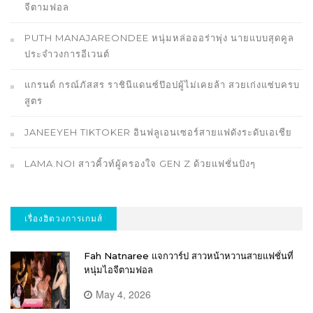
จีตามฟอล
PUTH MANAJAREONDEE หนุ่มหล่อออร่าพุ่ง นายแบบสุดคูล
ประจำวงการอีเวนต์
แกรนด์ กรณ์ภัสสร ราชินีแดนซ์ป๊อปผู้ไม่เคยล้า สวยเก่งแซ่บครบ
สูตร
JANEEYEH TIKTOKER อินฟลูเอนเซอร์สายแฟดังระดับเอเชีย
LAMA.NOI สาวคิ้วท์ผู้ครองใจ GEN Z ด้วยแฟชั่นปังๆ
เรื่องฮิตวงการเกมส์
Fah Natnaree แจกวาร์ป สาวหน้าหวานสายแฟชั่นที่
หนุ่มไอจีตามฟอล
May 4, 2026