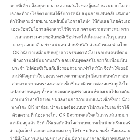
มากทีเดียว จึงอยู่ท่ามกลางความสนใจของผู้คนจำนวนมาก ไม่ว่า
เธอจะทำอะไรก็ตามย่อมได้รับการสนับสนุนจากแฟนคลับเสมอมา
ทำให้หลายฝ่ายพยายามหยิบยื่นโอกาสใหม่ๆ ให้กับเธอ โดยตัวเธอ
เองพร้อมรับโอกาสดังกล่าวไว้พิจารณาตามความเหมาะสม หาก
เวลาเหมาะเจาะพอดิบพอดีเชื่อว่าจะได้เห็นผลงานในรูปแบบ
ต่างๆ ออกมาอีกอย่างแน่นอน สำหรับนิสัยส่วนตัวของ ฟางโกะ
OK ก็นับว่าเหมือนกับหญิงสาวธรรมดาทั่วไป เธอเป็นคนที่ค่อน
ข้างอารมณ์ขันมากพอตัว ชอบเล่นมุขตลกโปกฮากับเพื่อนเป็น
ประจำ ไม่ค่อยซีเรียสกับสิ่งรอบตัวมากเท่าไหร่นัก จึงทำให้เธอมี
เสน่ห์ดึงดูดหัวใจของบรรดาเหล่าชายหนุ่ม ยิ่งบวกกับหน้าตาอัน
สวยงาม ทรวดทรงองเอวสุดเซ็กซี่ และผิวขาวผ่องอมชมพู จึงไม่
แปลกหากหนุ่มๆ ทั้งหลายจะตกหลุมพรางเสน่ห์ของเธอไปตามกัน
เอาเป็นว่าหากใครเคยชมผลงานการถ่ายแบบแนวเซ็กซี่ของ น้อง
ฟางโกะ OK มาก่อน น่าจะมองจ้องแบบตาไม่กระพริบเลยก็ว่าได้
ด้วยความที่ น้องฟางโกะ OK มีความหลงใหลในการเล่นเกมมา
แต่เดิมอยู่แล้ว จึงทำให้เธอตัดสินใจสวมบทบาทเป็นนักสตรีมเมอร์
สาวสุดเอ็กซ์ ออกมาเล่นเกมต่างๆ ให้รับชมกันบ่อยครั้ง ซึ่งแน่นอน
ว่าฝีมือในการเล่นเกมของเธอนั้น มีความเก่งกาจอยู่มากพอสมควร