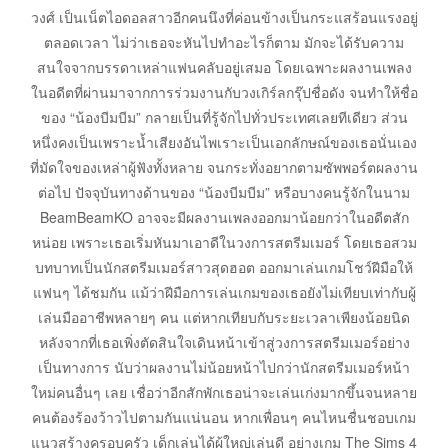
วงศ์ เป็นเน็ตไอดอลสาวอีกคนนึงที่ค่อนข้างเป็นกระแสร้อนแรงอยู่
ตลอดเวลา ไม่ว่าเธอจะหันไปทำอะไรก็ตาม มักจะได้รับความ
สนใจจากบรรดาเหล่าแฟนคลับอยู่เสมอ โดยเฉพาะผลงานเพลง
ในอดีตที่ผ่านมาจากการร่วมงานกับวงเกิร์ลกรุ๊ปชื่อดัง จนทำให้ชื่อ
ของ “น้องบีมบีม” กลายเป็นที่รู้จักไปทั่วประเทศเลยทีเดียว ส่วน
หนึ่งคงเป็นเพราะน้ำเสียงอันไพเราะเป็นเอกลักษณ์ของเธอนั่นเอง
ที่มัดใจของเหล่าผู้ฟังทั้งหลาย จนกระทั่งอยากตามซัพพอร์ตผลงาน
ต่อไป ปัจจุบันทางด้านของ “น้องบีมบีม” หรือบางคนรู้จักในนาม
BeamBeamKO อาจจะมีผลงานเพลงออกมาน้อยกว่าในอดีตสัก
หน่อย เพราะเธอเริ่มหันมาเอาดีในวงการสตรีมเมอร์ โดยเธอสวม
บทบาทเป็นนักสตรีมเมอร์สาวสุดฮอต ออกมาเล่นเกมโชว์ฝีมือให้
แฟนๆ ได้ชมกัน แม้ว่าฝีมือการเล่นเกมของเธอยังไม่เทียบเท่ากับผู้
เล่นมืออาชีพหลายๆ คน แต่หากเทียบกับระยะเวลาเพียงน้อยนิด
หลังจากที่เธอเพิ่งตัดสินใจเดินหน้าเข้าสู่วงการสตรีมเมอร์อย่าง
เป็นทางการ นับว่าผลงานไม่น้อยหน้าไปกว่านักสตรีมเมอร์หน้า
ใหม่คนอื่นๆ เลย เชื่อว่าอีกสักพักเธอน่าจะเล่นเก่งมากขึ้นจนหลาย
คนต้องร้องว้าวไปตามกันแน่นอน หากเพื่อนๆ คนไหนชื่นชอบเกม
แนวสร้างครอบครัว เด็กเล่นได้ผู้ใหญ่เล่นดี อย่างเกม The Sims 4