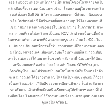
เธอ จนปัจจุบันน้องแนทได้กลายเป็นขวัญใจของใครหลายคนไป
แล้วเกือบทั้งประเทศ น้องแนท เข้ามาโลดแล่นอยู่ในวงการสตรีม
เมอร์ตั้งแต่เมื่อปี 2019 โดยตลอดระยะเวลาที่ผ่านมา น้องแนท
หรือ Barbieskillerได้สร้างรอยยิ้มกับความสุขให้ใครหลายคนที่
เข้ามาชมการเล่นเกมของเธอไปแล้วมากมาย ในการสตรีมช่วง
แรกๆ เกมที่เธอใช้สตรีมจะเป็นเกม ROV เจ้าตัวจะเป็นคนที่ถนัด
ในการเล่นตัวละครพวกที่มีดาเมจแบบรุนแรง ส่วนเรื่องฝีมือ ไม่ว่า
จะเป็นการเดินเกมหรือการตั้งรับ สาวสวยคนนี้ก็สามารถเล่นออก
มาได้อย่างเพอร์เฟค เพียงแค่ปรับอะไรนิดหน่อยก็สามารถเทียบ
เท่าโปรเพลเยอร์ได้เลย แต่ในช่วงพักหลังๆมานี่ น้องแนทได้หันมา
สตรีมเกมยอดฮิตอย่าง free fire สลับกับเกม GTAVบ้าง ,เกม
SabWayบ้าง และไม่ว่าจะหยิบเกมใดขึ้นมาเล่นก็แล้วแต่ เจ้าตัว
จะสามารถเล่นได้อย่างชำนาญ ไหลลื่นไปหมดซะทุกเกม ก็ถือว่า
เป็นสตรีมเมอร์สาวฝีมือดีของวงการอีกคนนึงเลย ในส่วนลีลากา
รสตรีมเกม เจ้าตัวก็จะมีเทคนิคเรียกคนดูให้เข้ามาชมแบบที่ไม่
เหมือนใคร โดยเธอจะมีวิธีการเล่นเกมที่ออกแนวสนุกสนานเฮฮา
ดูแล้วไม่เครียด […]