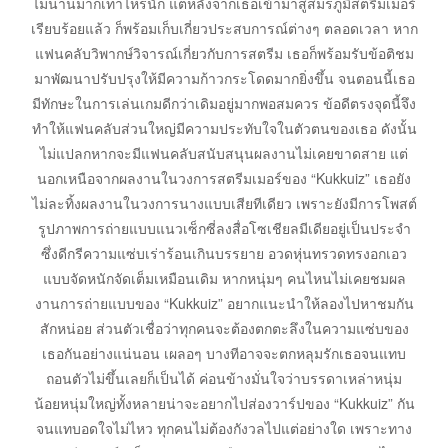
ไม่นานมากเท่าไหร่นัก แต่หลังจากเธอเข้ามาสู่สมรภูมิสตรีมเมอร์
เรียบร้อยแล้ว ก็พร้อมเก็บเกี่ยวประสบการณ์ต่างๆ ตลอดเวลา หาก
แฟนคลับวิพากษ์วิจารณ์เกี่ยวกับการสตรีม เธอก็พร้อมรับข้อติชม
มาพัฒนาปรับปรุงให้มีความก้าวกระโดดมากยิ่งขึ้น จนตอนนี้เธอ
มีทักษะในการเล่นเกมดีกว่าเดิมอยู่มากพอสมควร ข้อดีตรงจุดนี้จึง
ทำให้แฟนคลับส่วนใหญ่มีความประทับใจในตัวตนของเธอ ดังนั้น
ไม่แปลกหากจะมีแฟนคลับสนับสนุนผลงานไม่เคยขาดสาย แต่
นอกเหนือจากผลงานในวงการสตรีมเมอร์ของ “Kukkuiz” เธอยัง
ไม่ละทิ้งผลงานในวงการนางแบบเสียทีเดียว เพราะยังมีการโพสต์
รูปภาพการถ่ายแบบแนวเซ็กซี่ลงสื่อโซเชียลมีเดียอยู่เป็นประจำ
ซึ่งดีกรีความแซ่บเร่าร้อนเกินบรรยาย อวดหุ่นทรวดทรงอกเอว
แบบจัดหนักจัดเต็มเหมือนเดิม หากหนุ่มๆ คนไหนไม่เคยชมผล
งานการถ่ายแบบของ “Kukkuiz” อยากแนะนำให้ลองไปหาชมกัน
สักหน่อย ส่วนตัวเชื่อว่าทุกคนจะต้องตกตะลึงในความแซ่บของ
เธอกันอย่างแน่นอน เผลอๆ บางทีอาจจะตกหลุมรักเธอจนแทบ
ถอนตัวไม่ขึ้นเลยก็เป็นได้ ค่อนข้างมั่นใจว่าบรรดาเหล่าหนุ่ม
น้อยหนุ่มใหญ่ทั้งหลายน่าจะอยากไปส่องวาร์ปของ “Kukkuiz” กัน
จนแทบอดใจไม่ไหว ทุกคนไม่ต้องกังวลไปแต่อย่างใด เพราะทาง