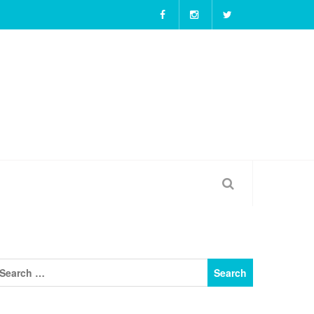
สาวใสน่ารัก Nhooimaim สาวกแนวเกม FPS ต้องไม่พ