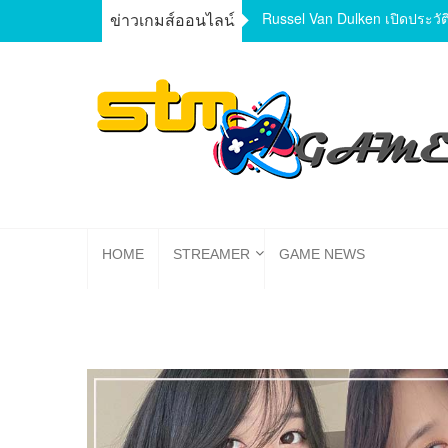
Skip
ทำความรู้จักเกมส์ Axie Infinit
ข่าวเกมส์ออนไลน์
to
content
ส่องสตรีมเมอร์ หญิง/ชาย นักแคสเกมงานดี พร้อมเปิดวาร์ป
game mobile และ PC มาแรง เกมใหม่ พร้อมแนะนำสเ
HOME
STREAMER
GAME NEWS
อุปกรณ์เกมมิ่ง เทคโนโลยี ที่สายเกมเมอร์ไม่ควรพลา