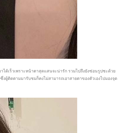
นมาได้เร็วเพราะหน้าตาสุดแสนจะน่ารัก รวมไปถึงยังซ่อนรูปซะด้วย
วย ซึ่งผู้ติดตามมารับชมก็คงไม่สามารถเอาสายตาของตัวเองไปมองจุด