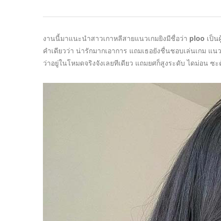
งานนี้มาแนะนำสาวเกาหลีสายแนวเกมยิงมีชื่อว่า
ploo
เป็นผ
คำเดียวว่า น่ารักมากเอาการ แถมเธอยังชื่นชอบเล่นเกม แน
ว่าอยู่ในโหมดจริงจังเลยทีเดียว แถมยศก็สูงระดับ ไดม่อน ซะด