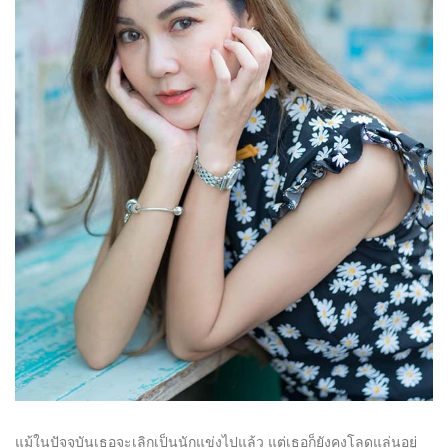
แม้ในปัจจุบันเธอจะเลิกเป็นนักแข่งไปแล้ว แต่เธอก็ยังคงโลดแล่นอยู่