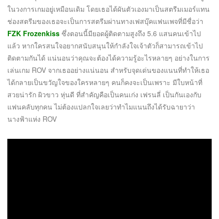
ในวงการเกมอยู่เหมือนเดิม โดยเธอได้ผันตัวเองมาเป็นสตรีมเมอร์แทน
ช่องสตรีมของเธอจะเป็นการสตรีมผ่านทางเฟสบุ๊คแฟนเพจที่มีชื่อว่า
FZK Frozenkiss
ซึ่งตอนนี้มียอดผู้ติดตามสูงถึง 5.6 แสนคนเข้าไป
แล้ว หากใครสนใจอยากสนับสนุนให้กำลังใจเจ้าตัวก็สามารถเข้าไป
ติดตามกันได้ แน่นอนว่าคุณจะต้องได้ความรู้อะไรหลายๆ อย่างในการ
เล่นเกม ROV จากเธออย่างแน่นอน สำหรับจุดเด่นของแนนที่ทำให้เธอ
ได้กลายเป็นขวัญใจของใครหลายๆ คนก็คงจะเป็นเพราะ มีใบหน้าที่
สวยน่ารัก ผิวขาว หุ่นดี ที่สำคัญคือเป็นคนเก่ง เฟรนลี่ เป็นกันเองกับ
แฟนคลับทุกคน ไม่ต้องแปลกใจเลยว่าทำไมแนนถึงได้รับฉายาว่า
นางฟ้าแห่ง ROV