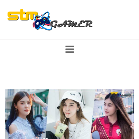
Skip
to
content
ส่องสตรีมเมอร์ หญิง/ชาย นักแคสเกมงานดี พร้อมเปิดวาร์ป รีวิว game
mobile และ PC มาแรง เกมใหม่ พร้อมแนะนำสเปคคอม อุปกรณ์เกม
มิ่ง เทคโนโลยี ที่สายเกมเมอร์ไม่ควรพลาด