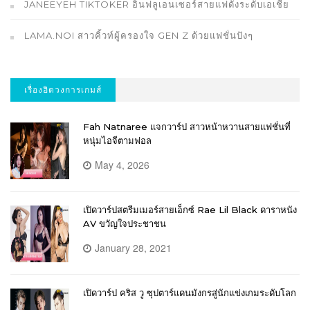
JANEEYEH TIKTOKER อินฟลูเอนเซอร์สายแฟดังระดับเอเชีย
LAMA.NOI สาวคิ้วท์ผู้ครองใจ GEN Z ด้วยแฟชั่นปังๆ
เรื่องฮิตวงการเกมส์
Fah Natnaree แจกวาร์ป สาวหน้าหวานสายแฟชั่นที่
หนุ่มไอจีตามฟอล
May 4, 2026
เปิดวาร์ปสตรีมเมอร์สายเอ็กซ์ Rae Lil Black ดาราหนัง
AV ขวัญใจประชาชน
January 28, 2021
เปิดวาร์ป คริส วู ซุปตาร์แดนมังกรสู่นักแข่งเกมระดับโลก