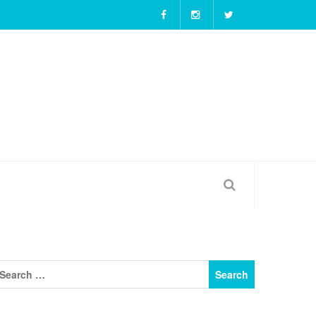
สาวใสน่ารัก Nhooimaim สาวกแนวเกม FPS ต้องไม่พ