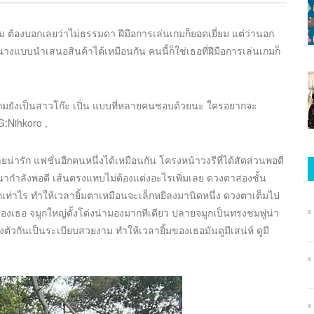
กม ต้องบอกเลยว่าไม่ธรรมดา ฝีมือการเล่นเกมก็ยอดเยี่ยม แต่ว่านอก
างแบบนำเสนอสินค้าได้เหมือนกัน คนนี้ก็ใช่เธอที่ฝีมือการเล่นเกมก็
ถมยังเป็นสาวโก๊ะ เปิ่น แบบที่หลายคนชอบด้วยนะ ใครอยากจะ
IG:Nihkoro ,
น่ารัก แฟชั่นอีกคนหนึ่งได้เหมือนกัน โครงหน้าวงรีที่ได้สัดส่วนพอดี
หนากำลังพอดี เส้นตรงแทบไม่ต้องแต่งอะไรเพิ่มเลย ดวงตาสองชั้น
่าไร ทำให้เวลายิ้มตาเหมือนจะเล็กหยีลงมานิดหนึ่ง ดวงตาเต็มไป
เธอ จมูกใหญ่ดั้งโด่งน่ามองมากทีเดียว ปลายจมูกเป็นทรงชมพู่น่า
ัวกันเป็นระเบียบสวยงาม ทำให้เวลายิ้มของเธอมันดูมีเสน่ห์ ดูมี