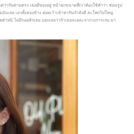
แต่ว่ากันตามตรง เธอมีของอยู่ หน้าอกขนาดที่เราต้องใช้คำว่า ซ่อนรูป
ไขมันเลย เอวทั้งสองข้าง ค่อดเว้าเข้าหากันกำลังดี สะโพกไม่ใหญ่
ีรอยตำหนิ ไม่มีรอยสักเลย บอกเลยว่าถ้าเธอจะผละจากวงการเกม มา