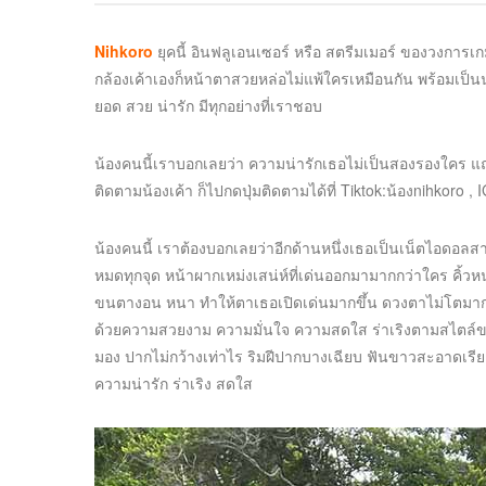
Nihkoro
ยุคนี้ อินฟลูเอนเซอร์ หรือ สตรีมเมอร์ ของวงการเ
กล้องเค้าเองก็หน้าตาสวยหล่อไม่แพ้ใครเหมือนกัน พร้อมเป็นน
ยอด สวย น่ารัก มีทุกอย่างที่เราชอบ
น้องคนนี้เราบอกเลยว่า ความน่ารักเธอไม่เป็นสองรองใคร แ
ติดตามน้องเค้า ก็ไปกดปุ่มติดตามได้ที่ Tiktok:น้องnihkoro , 
น้องคนนี้ เราต้องบอกเลยว่าอีกด้านหนึ่งเธอเป็นเน็ตไอดอลสาย
หมดทุกจุด หน้าผากเหม่งเสน่ห์ที่เด่นออกมามากกว่าใคร คิ้ว
ขนตางอน หนา ทำให้ตาเธอเปิดเด่นมากขึ้น ดวงตาไม่โตมากเท
ด้วยความสวยงาม ความมั่นใจ ความสดใส ร่าเริงตามสไตล์ของ
มอง ปากไม่กว้างเท่าไร ริมฝีปากบางเฉียบ ฟันขาวสะอาดเรียงต
ความน่ารัก ร่าเริง สดใส