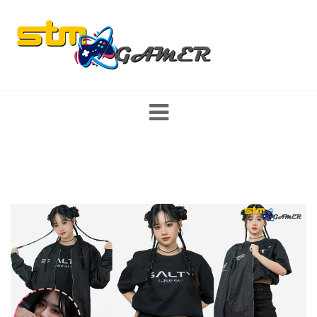
Skip
to
content
ส่องสตรีมเมอร์ หญิง/ชาย นักแคสเกมงานดี พร้อมเปิดวาร์ป รีวิว game
mobile และ PC มาแรง เกมใหม่ พร้อมแนะนำสเปคคอม อุปกรณ์เกม
มิ่ง เทคโนโลยี ที่สายเกมเมอร์ไม่ควรพลาด