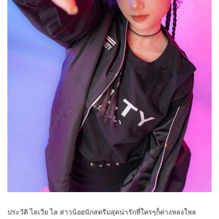
ประวัติ ไลเวีย ไล สาวน้อยนักสตรีมสุดน่ารักที่ใครๆก็ต่างหลงใหล