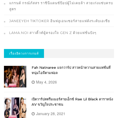
แกรนด์ กรณ์ภัสสร ราชินีแดนซ์ป๊อปผู้ไม่เคยล้า สวยเก่งแซ่บครบ
สูตร
JANEEYEH TIKTOKER อินฟลูเอนเซอร์สายแฟดังระดับเอเชีย
LAMA.NOI สาวคิ้วท์ผู้ครองใจ GEN Z ด้วยแฟชั่นปังๆ
เรื่องฮิตวงการเกมส์
Fah Natnaree แจกวาร์ป สาวหน้าหวานสายแฟชั่นที่
หนุ่มไอจีตามฟอล
May 4, 2026
เปิดวาร์ปสตรีมเมอร์สายเอ็กซ์ Rae Lil Black ดาราหนัง
AV ขวัญใจประชาชน
January 28, 2021